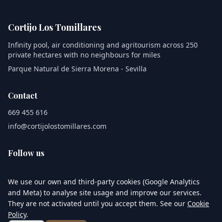
Cortijo Los Tomillares
Infinity pool, air conditioning and agritourism across 250
private hectares with no neighbours for miles
Parque Natural de Sierra Morena - Sevilla
Contact
669 455 616
info@cortijolostomillares.com
Follow us
We use our own and third-party cookies (Google Analytics
and Meta) to analyse site usage and improve our services.
Legal notice
Privacy Policy
Cookie Policy
Terms & conditions
They are not activated until you accept them. See our
Cookie
Policy
.
© 2026 Cortijo Los Tomillares. All rights reserved.